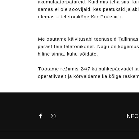
akumulaatorpatareid. Kuid mis teha siis, kui
samas ei ole soovijaid, kes peatuksid ja a
olemas – telefonikõne Kiir Pruksiir’i.
Me osutame käivitusabi teenuseid Tallinnas j
pärast teie telefonikõnet. Nagu on kogemus 
hiline sinna, kuhu sõidate.
Töötame režiimis 24/7 ka puhkepäevadel ja 
operatiivselt ja kõrvaldame ka kõige raske
INFO