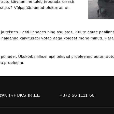
 auto käivitamine tuleb teostada kiiresti,
bistaks? Väljapääs antud olukorras on
a teistes Eesti linnades ning asulates. Kui te asute pealinna
näidanud käivitusabi võtab aega kõigest mõne minuti. Pärast
pühadel. Ükskõik millisel ajal tekivad probleemid automoot
ma probleemi.
@KIIRPUKSIIR.EE
+372 56 1111 66