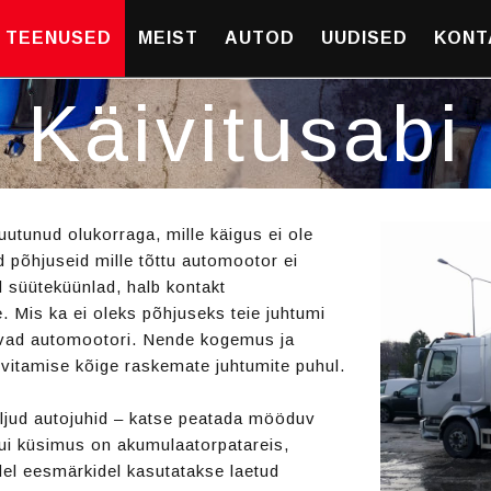
TEENUSED
MEIST
AUTOD
UUDISED
KONT
Käivitusabi
uutunud olukorraga, mille käigus ei ole
 põhjuseid mille tõttu automootor ei
d süüteküünlad, halb kontakt
e. Mis ka ei oleks põhjuseks teie juhtumi
itavad automootori. Nende kogemus ja
ivitamise kõige raskemate juhtumite puhul.
aljud autojuhid – katse peatada mööduv
kui küsimus on akumulaatorpatareis,
el eesmärkidel kasutatakse laetud