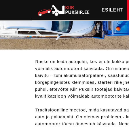
ESILEHT
Raske on leida autojuhti, kes ei ole kokku p
võimalik automootorit käivitada. On mitmeid
käivitu – tühi akumulaatorpatarei, säästunu
kõrgepingelistes klemmides, starteri rike jn
puhul, ettevõtte Kiir Puksiir töötajad käiv
kvalifikatsioon võimaldab automootorite kä
Traditsiooniline meetod, mida kasutavad p
auto ja paluda abi. On olemas probleem - 
automootor tõesti õnnestub käivitada. Nend