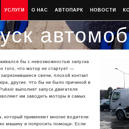
УСЛУГИ
О НАС
АВТОПАРК
НОВОСТИ
К
уск автомо
лкивался бы с невозможностью запуска
н того, что мотор не стартует —
загрязнившиеся свечи, плохой контакт
ра, другие. Что бы ни было причиной в
Puksiir выполнят запуск двигателя
зволяют им заводить моторы в самых
, который применяют многие водители
о машину и попросить помощи. Если